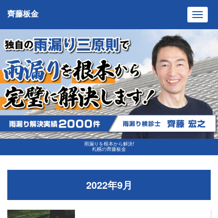
齊藤板金
Toggl
navig
雨漏りを根本から解決!
札幌の齊藤板金
2022年9月