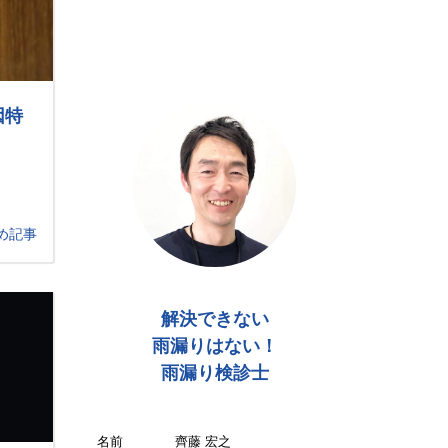
因特
め記事
解決できない
雨漏りはない！
雨漏り検診士
名前
齊藤 宏之