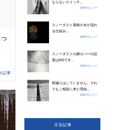
ならないスイッチ...
30件のビュー
スノーダクト屋根の水が流れ
る仕組み...
２つ
29件のビュー
スノーダクトの網カバーの設
置はNGです...
23件のビュー
め記事
雨漏りはしていません。それ
でもご相談に来た理由...
22件のビュー
月別記事