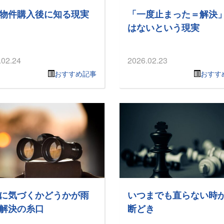
物件購入後に知る現実
「一度止まった＝解決
はないという現実
.02.24
2026.02.23
おすすめ記事
おすす
に気づくかどうかが雨
いつまでも直らない時
解決の糸口
断どき