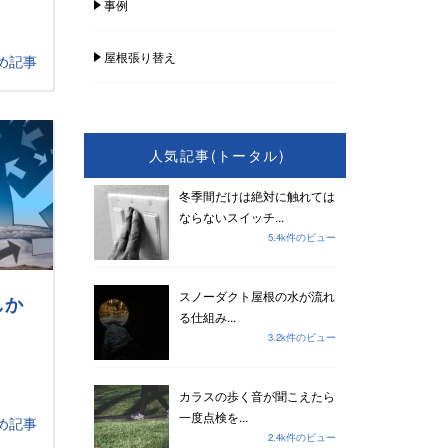
事例
屋根張り替え
め記事
人気記事(トータル)
冬季間だけは絶対に触れては
ならないスイッチ...
5.4k件のビュー
スノーダクト屋根の水が流れ
しか
る仕組み...
3.2k件のビュー
カラスの歩く音が聞こえたら
一度点検を...
め記事
2.4k件のビュー