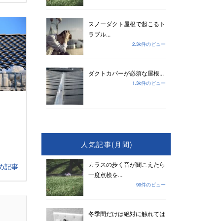
スノーダクト屋根で起こるト
ラブル...
2.3k件のビュー
ダクトカバーが必須な屋根...
1.3k件のビュー
」
」
人気記事(月間)
カラスの歩く音が聞こえたら
め記事
一度点検を...
99件のビュー
冬季間だけは絶対に触れては