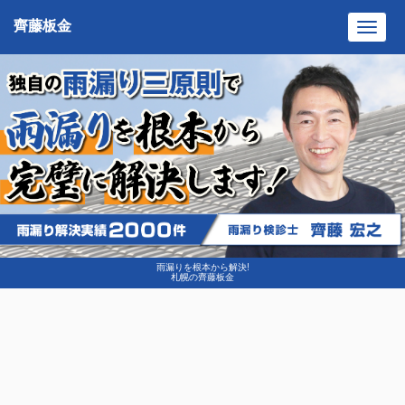
齊藤板金
Toggl
navig
雨漏りを根本から解決!
札幌の齊藤板金