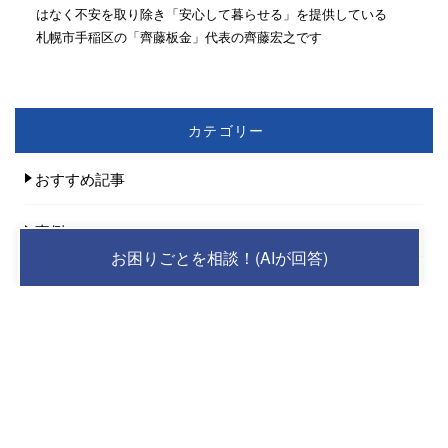
はなく不安を取り除き「安心して暮らせる」を提供している
札幌市手稲区の「齊藤板金」代表の齊藤宏之です
カテゴリー
おすすめ記事
事例
お困りごとを相談！(AIが回答)
屋根張り替え
人気記事(トータル)
冬季間だけは絶対に触れてはならないスイッ
チ...