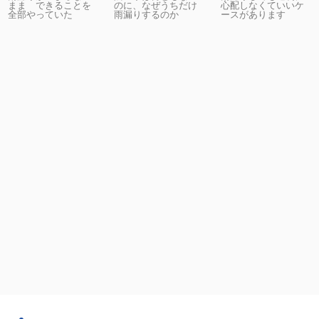
まま できることを
のに、なぜうちだけ
心配しなくていいケ
全部やっていた
雨漏りするのか
ースがあります