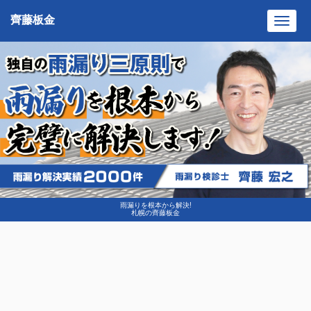
齊藤板金
Toggl
navig
雨漏りを根本から解決!
札幌の齊藤板金