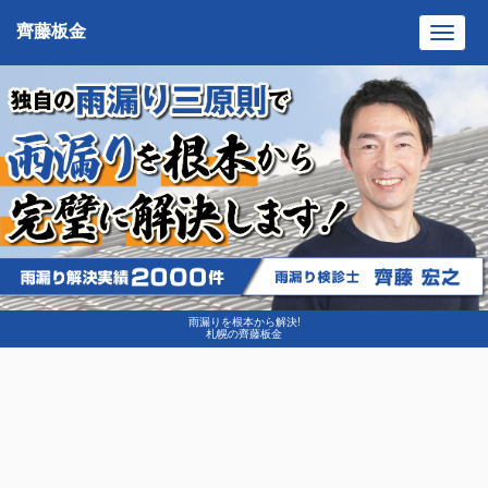
齊藤板金
Toggl
navig
雨漏りを根本から解決!
札幌の齊藤板金