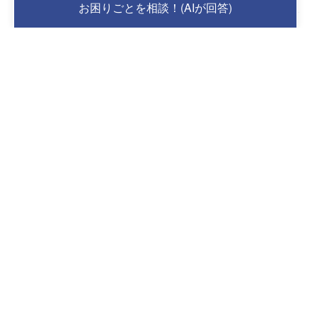
お困りごとを相談！(AIが回答)
スノーダクト屋根の水が流れる仕組み...
3.2k件のビュー
カラスの歩く音が聞こえたら一度点検を...
2.4k件のビュー
スノーダクト屋根で起こるトラブル...
2.3k件のビュー
ダクトカバーが必須な屋根...
1.3k件のビュー