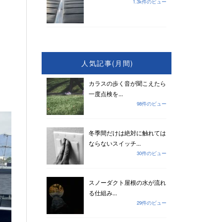
1.3k件のビュー
人気記事(月間)
カラスの歩く音が聞こえたら
一度点検を...
98件のビュー
冬季間だけは絶対に触れては
ならないスイッチ...
30件のビュー
スノーダクト屋根の水が流れ
る仕組み...
29件のビュー