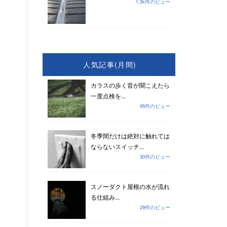
1.3k件のビュー
人気記事(月間)
カラスの歩く音が聞こえたら
一度点検を...
95件のビュー
冬季間だけは絶対に触れては
ならないスイッチ...
30件のビュー
スノーダクト屋根の水が流れ
る仕組み...
29件のビュー