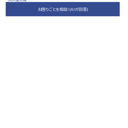
2025年10月
お困りごとを相談！(AIが回答)
2025年9月
2025年8月
2025年7月
2025年6月
2025年5月
keyboard_arrow_up
PAGE TOP
札幌の屋根を守り、
家族の安心を育むプロ集団