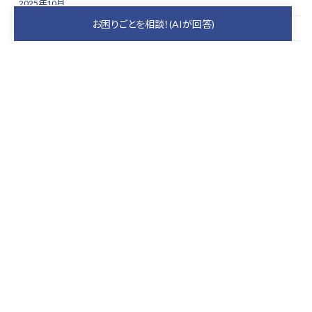
2025年10月
お困りごとを相談！(AIが回答)
2025年9月
2025年8月
2025年7月
2025年6月
2025年5月
keyboard_arrow_up
PAGE TOP
札幌の屋根を守り、
家族の安心を育むプロ集団