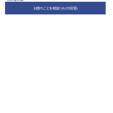
2025年10月
お困りごとを相談！(AIが回答)
2025年9月
2025年8月
2025年7月
2025年6月
2025年5月
keyboard_arrow_up
PAGE TOP
札幌の屋根を守り、
家族の安心を育むプロ集団