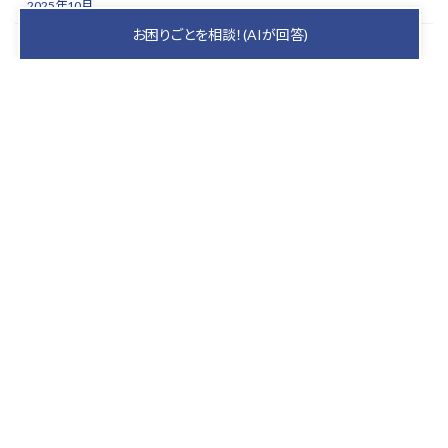
2025年10月
お困りごとを相談！(AIが回答)
2025年9月
2025年8月
2025年7月
2025年6月
2025年5月
keyboard_arrow_up
PAGE TOP
札幌の屋根を守り、
家族の安心を育むプロ集団