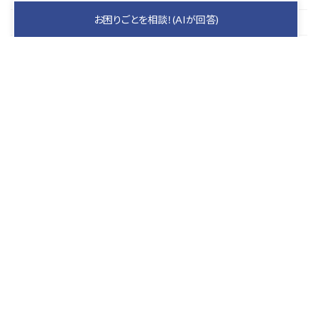
お困りごとを相談！(AIが回答)
2025年9月
2025年8月
2025年7月
2025年6月
2025年5月
keyboard_arrow_up
PAGE TOP
札幌の屋根を守り、
家族の安心を育むプロ集団